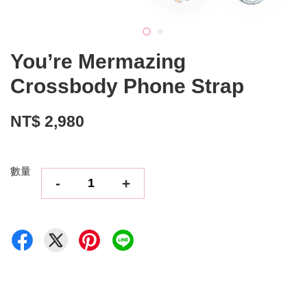
You’re Mermazing
Crossbody Phone Strap
NT$ 2,980
數量
-
+