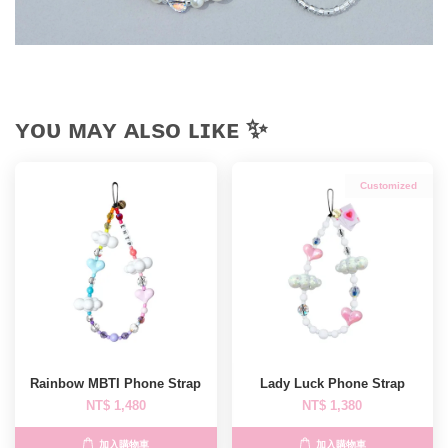
ʏᴏᴜ ᴍᴀʏ ᴀʟsᴏ ʟɪᴋᴇ ✨
Customized
Rainbow MBTI Phone Strap
Lady Luck Phone Strap
NT$ 1,480
NT$ 1,380
加入購物車
加入購物車