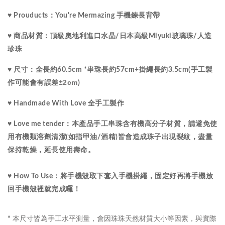
♥ Prouducts：You're Mermazing 手機鍊長背帶
水晶
♥ 商品材質：
頂級
奧地利進口
/
日本高級Miyuki玻璃珠/人造
珍珠
♥ 尺寸：
全長約60.5cm *串珠長約57cm+掛繩長約3.5cm(手工製
±2cm
作可能會有誤差
)
♥ Handmade With Love 全手工製作
♥ Love me tender：
本產品手工串珠含有機高分子材質，請避免使
用有機類溶劑清潔(如指甲油/酒精)皆會造成珠子出現裂紋，盡量
保持乾燥，延長使用壽命。
♥ How To Use：將手機殼取下套入手機掛繩，固定好再將手機放
回手機殼裡就完成囉！
本尺寸皆為手工水平測量，會因珠珠天然材質大小等因素，與實際
*