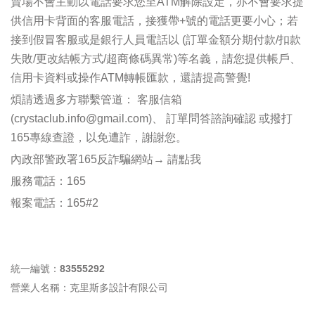
賣場不會主動以電話要求您至ATM解除設定，亦不會要求提
供信用卡背面的客服電話，接獲帶+號的電話更要小心；若
接到假冒客服或是銀行人員電話以 (訂單金額分期付款/扣款
失敗/更改結帳方式/超商條碼異常)等名義，請您提供帳戶、
信用卡資料或操作ATM轉帳匯款，還請提高警覺!
煩請透過多方聯繫管道： 客服信箱
(crystaclub.
info
@gmail.com)、 訂單問答諮詢確認 或撥打
165專線查證，以免遭詐，謝謝您。
內政部警政署165反詐騙網站→
請點我
服務電話：165
報案電話：165#2
統一編號：83555292
營業人名稱：克里斯多設計有限公司