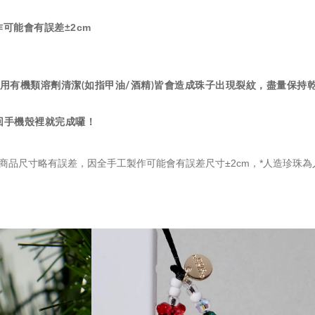
±2cm
工製作可能會有誤差
用有機類溶劑清潔(如指甲油/酒精)皆會造成珠子出現裂紋，盡量保持
放回手機殼裡就完成囉！
商品尺寸略有誤差，因全手工製作可能會有誤差尺寸±2cm，
*人造珍珠