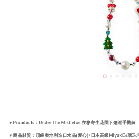
♥ Prouducts：Under The Mistletoe 在槲寄生花圈下邂逅手機鍊
水晶
(愛心)
♥ 商品材質：
頂級
奧地利進口
/
日本高級Miyuki玻璃珠