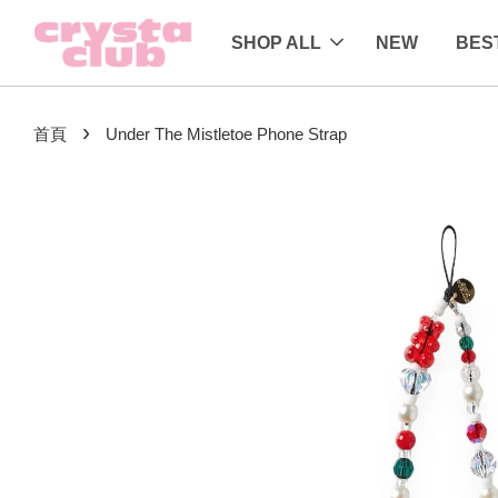
SHOP ALL
NEW
BES
›
首頁
Under The Mistletoe Phone Strap