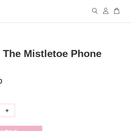
 The Mistletoe Phone
0
+