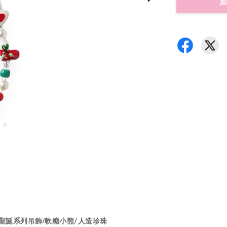
加
/聖誕系列吊飾/
軟糖小熊
/
人造珍珠