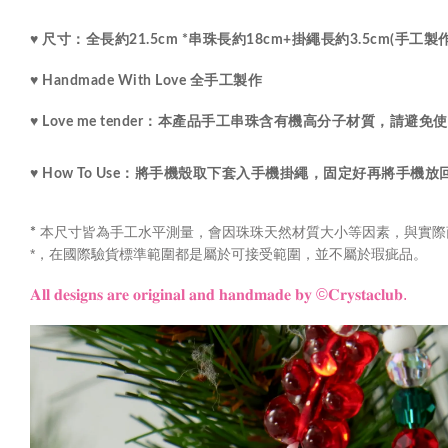
♥ 尺寸：
全長約21.5cm *串珠長約18cm+掛繩長約3.5cm(手
♥ Handmade With Love 全手工製作
♥ Love me tender：
本產品手工串珠含有機高分子材質，請避免使
♥ How To Use：將手機殼取下套入手機掛繩，固定好再將手機
本尺寸皆為手工水平測量，會因珠珠天然材質大小等因素，與實際
*
*
，
在國際驗貨標準範圍都是屬於可接受範圍，並不屬於瑕疵品。
𝐀𝐥𝐥 𝐝𝐞𝐬𝐢𝐠𝐧𝐬 𝐚𝐫𝐞 𝐨𝐫𝐢𝐠𝐢𝐧𝐚𝐥 𝐚𝐧𝐝 𝐡𝐚𝐧𝐝𝐦𝐚𝐝𝐞 𝐛𝐲
©𝐂𝐫𝐲𝐬𝐭𝐚𝐜𝐥𝐮𝐛.