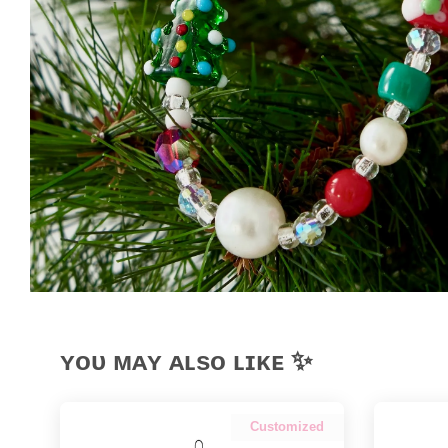
ʏᴏᴜ ᴍᴀʏ ᴀʟsᴏ ʟɪᴋᴇ ✨
Customized