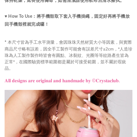
保持乾燥，延長使用壽命，如需清潔請使用軟布沾清水擦拭。
♥ How To Use：將手機殼取下套入手機掛繩，固定好再將手機放
回手機殼裡就完成囉！
本尺寸皆為手工水平測量，會因珠珠天然材質大小等因素，與實際
*
商品尺寸略有誤差，因全手工製作可能會有誤差尺寸±2cm，
*人造珍
珠為人工製作製作時皆會有圓點、冰裂紋、光圈等等紋路產生皆為
正常*
，
在國際驗貨標準範圍都是屬於可接受範圍，並不屬於瑕疵
品。
𝐀𝐥𝐥 𝐝𝐞𝐬𝐢𝐠𝐧𝐬 𝐚𝐫𝐞 𝐨𝐫𝐢𝐠𝐢𝐧𝐚𝐥 𝐚𝐧𝐝 𝐡𝐚𝐧𝐝𝐦𝐚𝐝𝐞 𝐛𝐲
©𝐂𝐫𝐲𝐬𝐭𝐚𝐜𝐥𝐮𝐛.