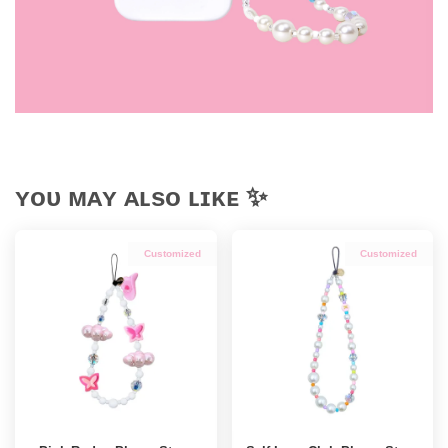
ʏᴏᴜ ᴍᴀʏ ᴀʟsᴏ ʟɪᴋᴇ ✨
Customized
Customized