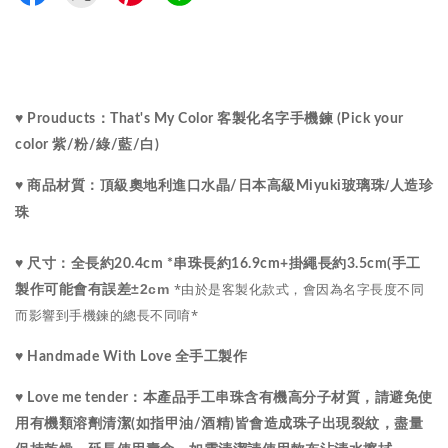
♥ Prouducts：That's My Color 客製化
名字
手機鍊 (Pick your 
color 紫/粉/綠/藍/白)
水晶
/
♥ 商品材質：
頂級
奧地利進口
/
日本高級Miyuki玻璃珠
人造珍
珠
♥ 尺寸：
全長約20.4cm *串珠長約16.9cm+掛繩長約3.5cm(手工
*由於是客製化款式，會因為名字長度不同
±2cm 
製作可能會有誤差
而影響到手機鍊的總長不同唷*
♥ Handmade With Love 全手工製作
♥ Love me tender：
本產品手工串珠含有機高分子材質，請避免使
用有機類溶劑清潔(如指甲油/酒精)皆會造成珠子出現裂紋，盡量