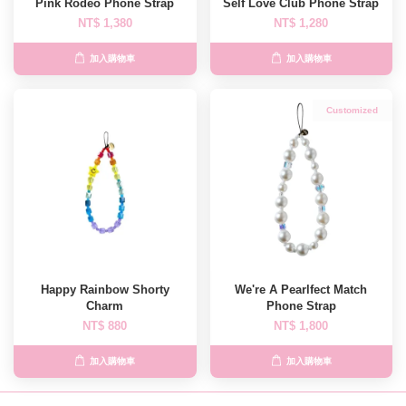
Pink Rodeo Phone Strap
Self Love Club Phone Strap
NT$ 1,380
NT$ 1,280
加入購物車
加入購物車
Customized
Happy Rainbow Shorty
We're A Pearlfect Match
Charm
Phone Strap
NT$ 880
NT$ 1,800
加入購物車
加入購物車