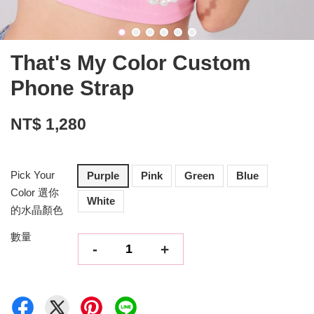
That's My Color Custom
Phone Strap
NT$ 1,280
Pick Your
Purple
Pink
Green
Blue
Color 選你
White
的水晶顏色
數量
-
+