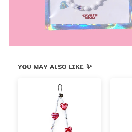
ʏᴏᴜ ᴍᴀʏ ᴀʟsᴏ ʟɪᴋᴇ ✨