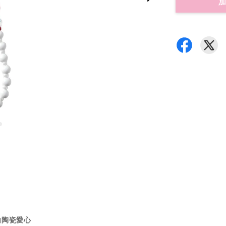
加
白陶瓷愛心