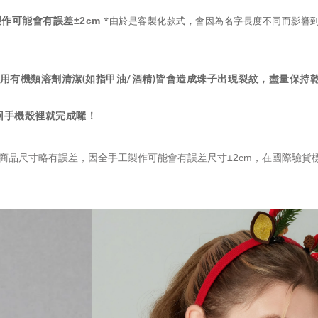
*由於是客製化款式，會因為名字長度不同而影響
±2cm
手工製作可能會有誤差
用有機類溶劑清潔(如指甲油/酒精)皆會造成珠子出現裂紋，盡量保持
放回手機殼裡就完成囉！
商品尺寸略有誤差，因全手工製作可能會有誤差尺寸±2cm，在國際驗貨