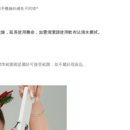
到手機鍊的總長不同唷*
乾燥，延長使用壽命，如需清潔請使用軟布沾清水擦拭。
標準範圍都是屬於可接受範圍，並不屬於瑕疵品。