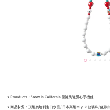
♥ Prouducts：Snow In California 聖誕陶瓷愛心手機鍊
水晶
♥ 商品材質：
頂級
奧地利進口
/
日本高級Miyuki玻璃珠
/紅綠