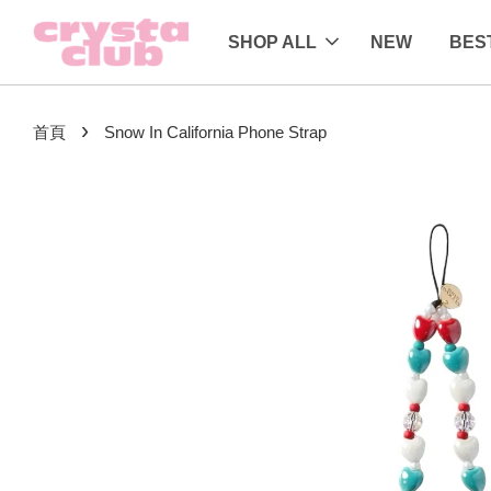
SHOP ALL
NEW
BES
›
首頁
Snow In California Phone Strap