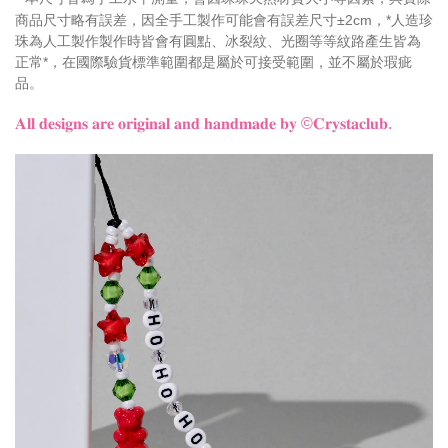
商品尺寸略有誤差，因全手工製作可能會有誤差尺寸±2cm，
*人造珍
珠為人工製作製作時皆會有圓點、冰裂紋、光圈等等紋路產生皆為
正常*
，
在國際驗貨標準範圍都是屬於可接受範圍，並不屬於瑕疵
品。
𝐀𝐥𝐥 𝐝𝐞𝐬𝐢𝐠𝐧𝐬 𝐚𝐫𝐞 𝐨𝐫𝐢𝐠𝐢𝐧𝐚𝐥 𝐚𝐧𝐝 𝐡𝐚𝐧𝐝𝐦𝐚𝐝𝐞 𝐛𝐲
©𝐂𝐫𝐲𝐬𝐭𝐚𝐜𝐥𝐮𝐛.