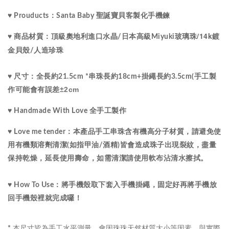
♥ Prouducts：Santa Baby 聖誕寶貝客製化手機鍊
水晶
/14k鍍
♥ 商品材質：
頂級
奧地利進口
/
日本高級Miyuki玻璃珠
金貝殼
/
人造珍珠
♥ 尺寸：
全長約21.5cm *串珠長約18cm+掛繩長約3.5cm(手工製
±2cm
作可能會有誤差
♥ Handmade With Love 全手工製作
♥ Love me tender：
本產品手工串珠含有機高分子材質，請避免使
用有機類溶劑清潔(如指甲油/酒精)皆會造成珠子出現裂紋，盡量
保持乾燥，延長使用壽命，如需清潔請使用軟布沾清水擦拭。
♥ How To Use：將手機殼取下套入手機掛繩，固定好再將手機放
回手機殼裡就完成囉！
本尺寸皆為手工水平測量，會因珠珠天然材質大小等因素，與實際
*