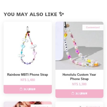
ʏᴏᴜ ᴍᴀʏ ᴀʟsᴏ ʟɪᴋᴇ ✨
Customized
Rainbow MBTI Phone Strap
Honolulu Custom Year
Phone Strap
NT$ 1,480
NT$ 1,380
加入購物車
加入購物車