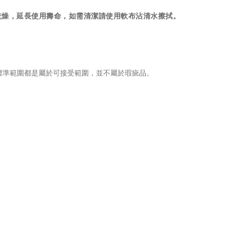
乾燥，延長使用壽命，如需清潔請使用軟布沾清水擦拭。
標準範圍都是屬於可接受範圍，並不屬於瑕疵品。