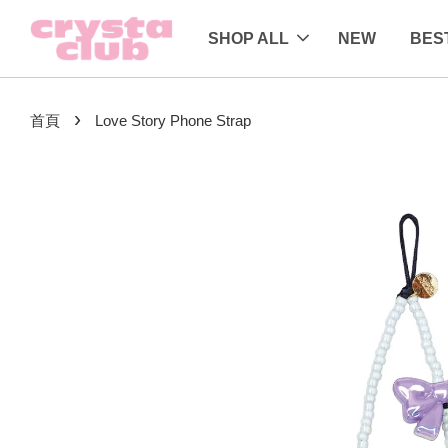
SHOP ALL
NEW
BES
›
首頁
Love Story Phone Strap