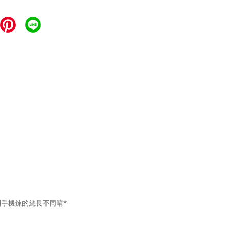
到手機鍊的總長不同唷*