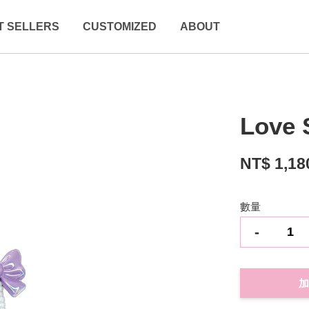
T SELLERS
CUSTOMIZED
ABOUT
Love 
NT$ 1,18
數量
-
加