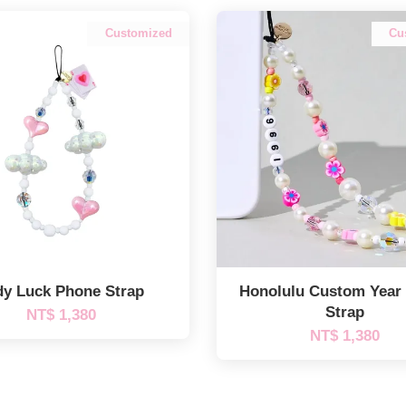
Customized
Cu
dy Luck Phone Strap
Honolulu Custom Year
Strap
NT$ 1,380
NT$ 1,380