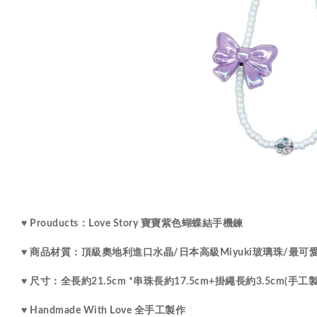
♥ Prouducts：Love Story 寶寶紫色
蝴蝶結手機鍊
水晶
♥ 商品材質：
頂級
奧地利進口
/
日本高級Miyuki玻璃珠
/最可
♥ 尺寸：
全長約21.5cm *串珠長約17.5cm+掛繩長約3.5cm(
♥ Handmade With Love 全手工製作