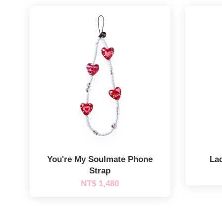
You're My Soulmate Phone
La
Strap
NT$ 1,480