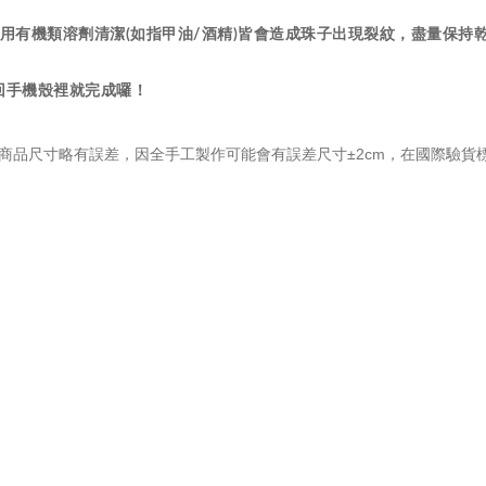
用有機類溶劑清潔(如指甲油/酒精)皆會造成珠子出現裂紋，盡量保持
放回手機殼裡就完成囉！
商品尺寸略有誤差，因全手工製作可能會有誤差尺寸±2cm，在國際驗貨