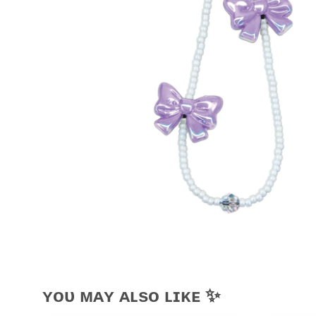
ʏᴏᴜ ᴍᴀʏ ᴀʟsᴏ ʟɪᴋᴇ ✨