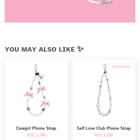
ʏᴏᴜ ᴍᴀʏ ᴀʟsᴏ ʟɪᴋᴇ ✨
Customized
Cowgirl Phone Strap
Self Love Club Phone Strap
NT$ 1,380
NT$ 1,280