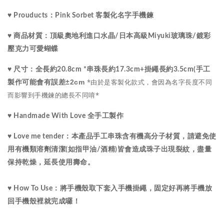
♥ Prouducts：Pink Sorbet 客製化名字手機鍊 
水晶
♥ 商品材質：
頂級
奧地利進口
/
日本高級Miyuki玻璃珠
/
鍍彩
壓克力可愛蝴蝶
♥ 尺寸：
全長約20.8cm *串珠長約17.3cm+掛繩長約3.5cm(手工
*由於是客製化款式，會因為名字長度不同
±2cm
製作可能會有誤差
而影響到手機鍊的總長不同唷*
♥ Handmade With Love 全手工製作
♥ Love me tender：
本產品手工串珠含有機高分子材質，請避免使
用有機類溶劑清潔(如指甲油/酒精)皆會造成珠子出現裂紋，盡量
保持乾燥，延長使用壽命。
♥ How To Use：將手機殼取下套入手機掛繩，固定好再將手機放
回手機殼裡就完成囉！