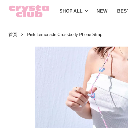
SHOP ALL
NEW
BES
›
首頁
Pink Lemonade Crossbody Phone Strap