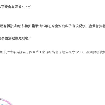
±2cm
工製作可能會有誤差
)
用有機類溶劑清潔(如指甲油/酒精)皆會造成珠子出現裂紋，盡量保持
放回手機殼裡就完成囉！
商品尺寸略有誤差，因全手工製作可能會有誤差尺寸±2cm，在國際驗貨