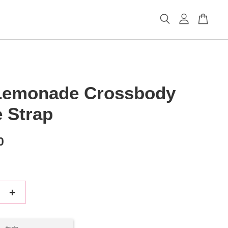
Lemonade Crossbody
 Strap
0
+