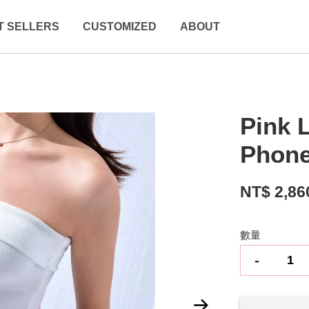
T SELLERS
CUSTOMIZED
ABOUT
Pink 
Phone
NT$ 2,86
數量
-