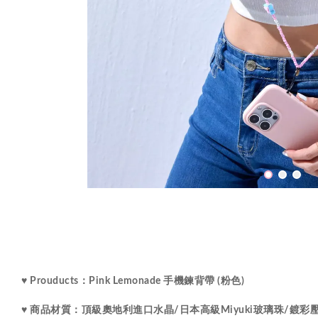
♥ Prouducts：Pink Lemonade 手機鍊背帶 (粉色)
水晶
♥ 商品材質：
頂級
奧地利進口
/
日本高級Miyuki玻璃珠
/
鍍彩