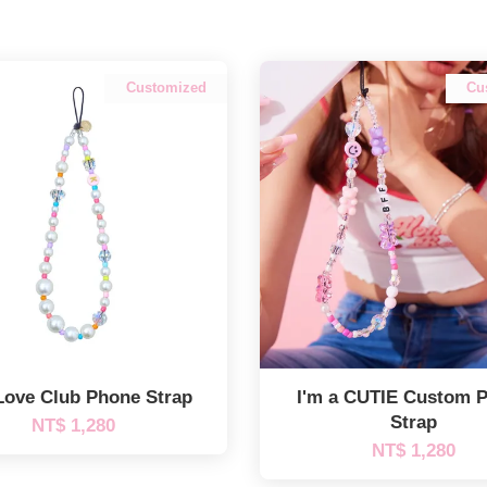
Customized
Cu
Love Club Phone Strap
I'm a CUTIE Custom 
Strap
NT$ 1,280
NT$ 1,280