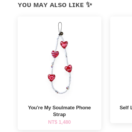
ʏᴏᴜ ᴍᴀʏ ᴀʟsᴏ ʟɪᴋᴇ ✨
You're My Soulmate Phone
Self 
Strap
NT$ 1,480