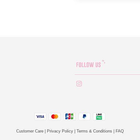
Instagram
JCB
Linepay
Visa
Master
Paypal
Customer Care
|
Privacy Policy
|
Terms & Conditions
|
FAQ