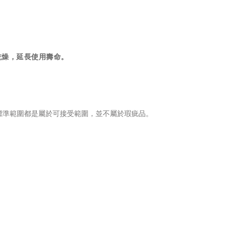
乾燥，延長使用壽命。
標準範圍都是屬於可接受範圍，並不屬於瑕疵品。