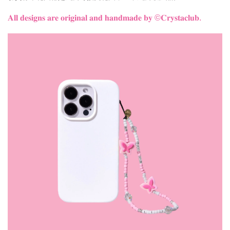
𝐀𝐥𝐥 𝐝𝐞𝐬𝐢𝐠𝐧𝐬 𝐚𝐫𝐞 𝐨𝐫𝐢𝐠𝐢𝐧𝐚𝐥 𝐚𝐧𝐝 𝐡𝐚𝐧𝐝𝐦𝐚𝐝𝐞 𝐛𝐲
©𝐂𝐫𝐲𝐬𝐭𝐚𝐜𝐥𝐮𝐛.