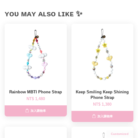
ʏᴏᴜ ᴍᴀʏ ᴀʟsᴏ ʟɪᴋᴇ ✨
Rainbow MBTI Phone Strap
Keep Smiling Keep Shining
Phone Strap
NT$ 1,480
NT$ 1,380
加入購物車
加入購物車
Customized