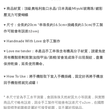
水晶
♥ 商品材質：
頂級
奧地利進口
/
日本高級Miyuki玻璃珠
/鍍彩
壓克力可愛蝴蝶
♥ 尺寸：
全長約20cm *串珠長約16.5cm+掛繩長約3.5cm(手工製
±2cm)
作可能會有誤差
♥ Handmade With Love 全手工製作
♥ Love me tender：
本產品手工串珠含有機高分子材質，請避免使
用有機類溶劑清潔(如指甲油/酒精)皆會造成珠子出現裂紋，盡量
保持乾燥，延長使用壽命。
♥ How To Use：將手機殼取下套入手機掛繩，固定好再將手機放
回手機殼裡就完成囉！
本尺寸皆為手工水平測量，會因珠珠天然材質大小等因素，與實際
*
商品尺寸略有誤差，因全手工製作可能會有誤差尺寸±2cm，在國際
驗貨標準範圍都是屬於可接受範圍，並不屬於瑕疵品。