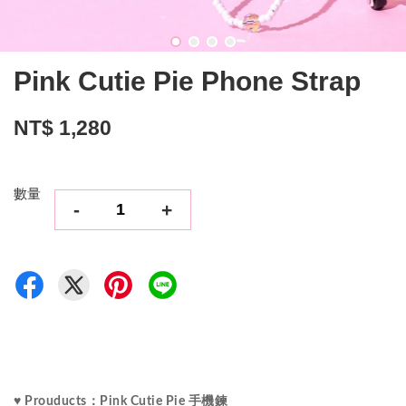
Pink Cutie Pie Phone Strap
NT$ 1,280
數量
-
+
♥ Prouducts：Pink Cutie Pie 手機鍊