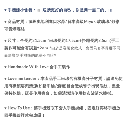
🎀
🎀
♥ 
手機鍊小含義：
 迎接更好的自己，你是獨一無二的。
水晶
♥ 商品材質：
頂級
奧地利進口
/
日本高級Miyuki玻璃珠
/鍍彩
可愛蝴蝶結
♥ 尺寸：
全長約21.5cm *串珠長約17.5cm+掛繩長約3.5cm(手工
*由於是客製化款式，會因為名字長度不同
±2cm
製作可能會有誤差
而影響到手機鍊的總長不同唷*
♥ Handmade With Love 全手工製作
♥ Love me tender：
本產品手工串珠含有機高分子材質，請避免使
用有機類溶劑清潔(如指甲油/酒精)皆會造成珠子出現裂紋，盡量
保持乾燥，延長使用壽命，如需清潔請使用軟布沾清水擦拭。
♥ How To Use：將手機殼取下套入手機掛繩，固定好再將手機放
回手機殼裡就完成囉！