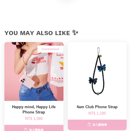
ʏᴏᴜ ᴍᴀʏ ᴀʟsᴏ ʟɪᴋᴇ ✨
Customized
Happy mind, Happy Life
4am Club Phone Strap
Phone Strap
NT$ 1,180
NT$ 1,080
加入購物車
加入購物車