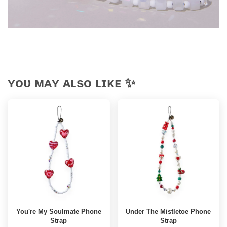
ʏᴏᴜ ᴍᴀʏ ᴀʟsᴏ ʟɪᴋᴇ ✨
You're My Soulmate Phone
Under The Mistletoe Phone
Strap
Strap