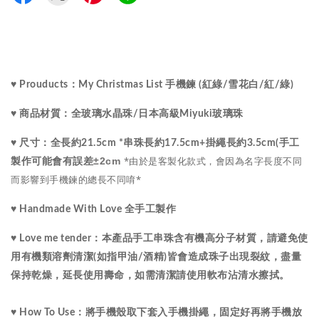
♥ Prouducts：My Christmas List 手機鍊 (紅綠/雪花白/紅/綠)
♥ 商品材質：
全玻璃水晶珠/
日本高級Miyuki玻璃珠
♥ 尺寸：
全長約21.5cm *串珠長約17.5cm+掛繩長約3.5cm(手工
*由於是客製化款式，會因為名字長度不同
±2cm
製作可能會有誤差
而影響到手機鍊的總長不同唷*
♥ Handmade With Love 全手工製作
♥ Love me tender：
本產品手工串珠含有機高分子材質，請避免使
用有機類溶劑清潔(如指甲油/酒精)皆會造成珠子出現裂紋，盡量
保持乾燥，延長使用壽命，如需清潔請使用軟布沾清水擦拭。
♥ How To Use：將手機殼取下套入手機掛繩，固定好再將手機放