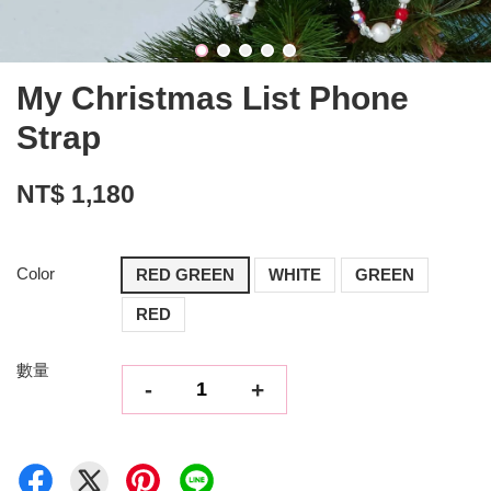
My Christmas List Phone
Strap
NT$ 1,180
Color
RED GREEN
WHITE
GREEN
RED
數量
-
+