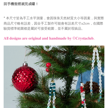
回手機殼裡就完成囉！
本尺寸皆為手工水平測量，會因珠珠天然材質大小等因素，與實際
*
商品尺寸略有誤差，因全手工製作可能會有誤差尺寸±2cm，在國際
驗貨標準範圍都是屬於可接受範圍，並不屬於瑕疵品。
𝐀𝐥𝐥 𝐝𝐞𝐬𝐢𝐠𝐧𝐬 𝐚𝐫𝐞 𝐨𝐫𝐢𝐠𝐢𝐧𝐚𝐥 𝐚𝐧𝐝 𝐡𝐚𝐧𝐝𝐦𝐚𝐝𝐞 𝐛𝐲
©𝐂𝐫𝐲𝐬𝐭𝐚𝐜𝐥𝐮𝐛.