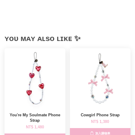
ʏᴏᴜ ᴍᴀʏ ᴀʟsᴏ ʟɪᴋᴇ ✨
You're My Soulmate Phone
Cowgirl Phone Strap
Strap
NT$ 1,380
NT$ 1,480
加入購物車