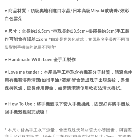
水晶
♥ 商品材質：
頂級
奧地利進口
/
日本高級Miyuki玻璃珠/炫彩
白色雲朵
♥ 尺寸：
全長約16.5cm *串珠長約13.5cm+掛繩長約3cm(手工製
*由於是客製化款式，會因為名字長度不同而
±2cm
作可能會有誤差
影響到手機鍊的總長不同唷*
♥ Handmade With Love 全手工製作
♥ Love me tender：
本產品手工串珠含有機高分子材質，請避免使
用有機類溶劑清潔(如指甲油/酒精)皆會造成珠子出現裂紋，盡量
保持乾燥，延長使用壽命，如需清潔請使用軟布沾清水擦拭。
♥ How To Use：將手機殼取下套入手機掛繩，固定好再將手機放
回手機殼裡就完成囉！
本尺寸皆為手工水平測量，會因珠珠天然材質大小等因素，與實際
*
商品尺寸略有誤差，因全手工製作可能會有誤差尺寸±2cm，在國際