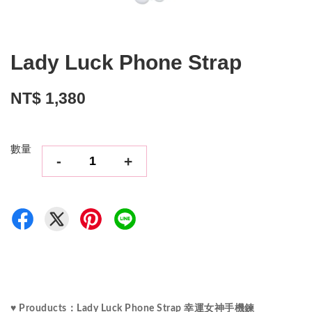
Lady Luck Phone Strap
NT$ 1,380
數量
-
+
♥ Prouducts：Lady Luck Phone Strap 幸運女神手機鍊