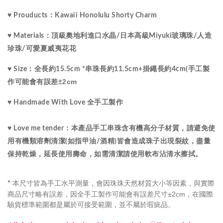
♥ Prouducts：Kawaii Honolulu Shorty Charm
水晶
♥ Materials：
頂級
奧地利進口
/
日本高級Miyuki玻璃珠
/
人造
珍珠/可愛
夏威夷
花花
♥ Size：
全長約15.5cm *串珠長約11.5cm+掛繩長約4cm(手工製
±2cm
作可能會有誤差
♥ Handmade With Love 全手工製作 
♥ Love me tender：本產品手工串珠含有機高分子材質，請避免使
用有機類溶劑清潔(如指甲油/酒精)皆會造成珠子出現裂紋，盡量
保持乾燥，延長使用壽命，如需清潔請使用軟布沾清水擦拭。
本尺寸皆為手工水平測量，會因珠珠天然材質大小等因素，與實際
*
商品尺寸略有誤差，因全手工製作可能會有誤差尺寸±2cm，在國際
驗貨標準範圍都是屬於可接受範圍，並不屬於瑕疵品。