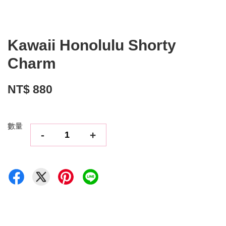
Kawaii Honolulu Shorty
Charm
NT$ 880
數量
-
+