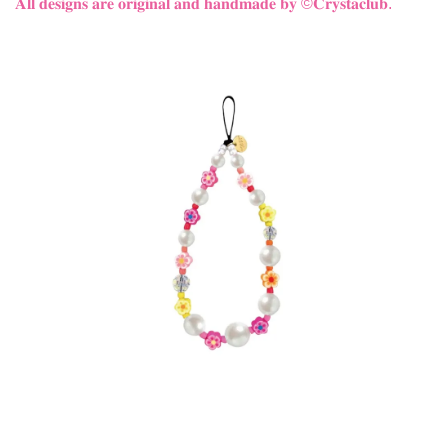
𝐀𝐥𝐥 𝐝𝐞𝐬𝐢𝐠𝐧𝐬 𝐚𝐫𝐞 𝐨𝐫𝐢𝐠𝐢𝐧𝐚𝐥 𝐚𝐧𝐝 𝐡𝐚𝐧𝐝𝐦𝐚𝐝𝐞 𝐛𝐲
©𝐂𝐫𝐲𝐬𝐭𝐚𝐜𝐥𝐮𝐛.