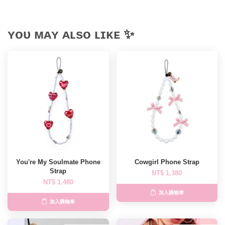
ʏᴏᴜ ᴍᴀʏ ᴀʟsᴏ ʟɪᴋᴇ ✨
You're My Soulmate Phone
Cowgirl Phone Strap
Strap
NT$ 1,380
NT$ 1,480
加入購物車
加入購物車