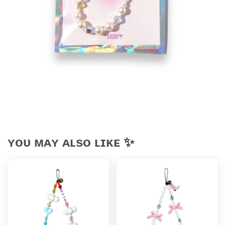
ʏᴏᴜ ᴍᴀʏ ᴀʟsᴏ ʟɪᴋᴇ ✨