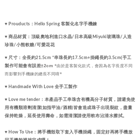
♥ Prouducts：Hello Spring 客製化名字手機鍊
水晶
♥ 商品材質：
頂級
奧地利進口
/
日本高級Miyuki玻璃珠
/
人造
珍珠/小熊軟糖/可愛花花
♥ 尺寸：
全長約21.5cm *串珠長約17.5cm+掛繩長約3.5cm(手工
*由於是客製化款式，會因為名字長度不同
±2cm
製作可能會有誤差
而影響到手機鍊的總長不同唷*
♥ Handmade With Love 全手工製作
♥ Love me tender：
本產品手工串珠含有機高分子材質，請避免使
用有機類溶劑清潔(如指甲油/酒精)皆會造成珠子出現裂紋，盡量
保持乾燥，延長使用壽命，如需清潔請使用軟布沾清水擦拭。
♥ How To Use：將手機殼取下套入手機掛繩，固定好再將手機放