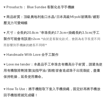
♥ Prouducts： Blue Sundae 客製化名字手機鍊
水晶
♥ 商品材質：
頂級
奧地利進口
/
日本高級Miyuki玻璃珠
/
鍍彩
壓克力可愛蝴蝶
♥ 尺寸：
全長約20.8cm *串珠長約17.3cm+掛繩長約3.5cm(手工
*由於是客製化款式，會因為名字長度不同
±2cm
製作可能會有誤差
而影響到手機鍊的總長不同唷*
♥ Handmade With Love 全手工製作
♥ Love me tender：
本產品手工串珠含有機高分子材質，請避免使
用有機類溶劑清潔(如指甲油/酒精)皆會造成珠子出現裂紋，盡量
保持乾燥，延長使用壽命。
♥ How To Use：將手機殼取下套入手機掛繩，固定好再將手機放
回手機殼裡就完成囉！