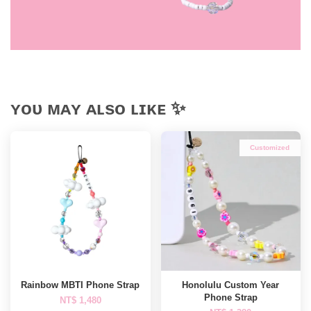
ʏᴏᴜ ᴍᴀʏ ᴀʟsᴏ ʟɪᴋᴇ ✨
Customized
Rainbow MBTI Phone Strap
Honolulu Custom Year
Phone Strap
NT$ 1,480