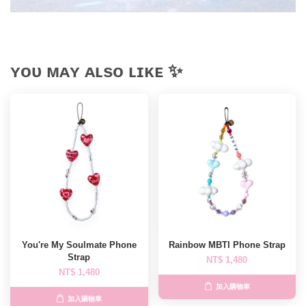
ʏᴏᴜ ᴍᴀʏ ᴀʟsᴏ ʟɪᴋᴇ ✨
You're My Soulmate Phone
Rainbow MBTI Phone Strap
Strap
NT$ 1,480
NT$ 1,480
加入購物車
加入購物車