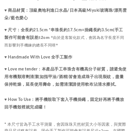
水晶
/漂亮雲
♥ 商品材質：
頂級
奧地利進口
/
日本高級Miyuki玻璃珠
朵
/藍色
愛心
♥ 尺寸：
全長約21.5cm *串珠長約17.5cm+掛繩長約3.5cm(手工
*由於是客製化款式，會因為名字長度不同
±2cm
製作可能會有誤差
而影響到手機鍊的總長不同唷*
♥ Handmade With Love 全手工製作
♥ Love me tender：
本產品手工串珠含有機高分子材質，請避免使
用有機類溶劑清潔(如指甲油/酒精)皆會造成珠子出現裂紋，盡量
保持乾燥，延長使用壽命，如需清潔請使用軟布沾清水擦拭。
♥ How To Use：將手機殼取下套入手機掛繩，固定好再將手機放
回手機殼裡就完成囉！
本尺寸皆為手工水平測量，會因珠珠天然材質大小等因素，與實際
*
商品尺寸略有誤差，因全手工製作可能會有誤差尺寸±2cm，在國際