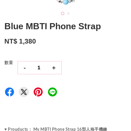
Blue MBTI Phone Strap
NT$ 1,380
數量
-
+
♥ Prouducts： My MBTI Phone Strap 16型人格手機鍊