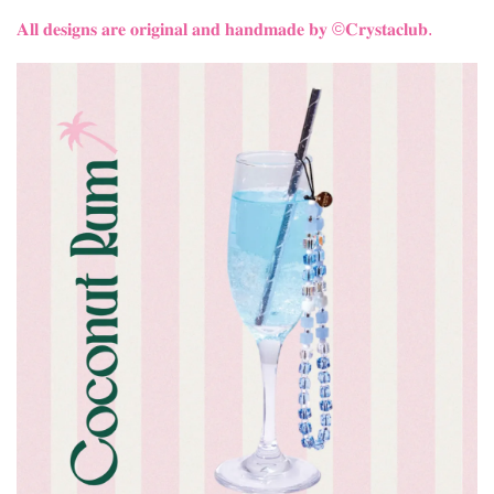
𝐀𝐥𝐥 𝐝𝐞𝐬𝐢𝐠𝐧𝐬 𝐚𝐫𝐞 𝐨𝐫𝐢𝐠𝐢𝐧𝐚𝐥 𝐚𝐧𝐝 𝐡𝐚𝐧𝐝𝐦𝐚𝐝𝐞 𝐛𝐲
©𝐂𝐫𝐲𝐬𝐭𝐚𝐜𝐥𝐮𝐛.