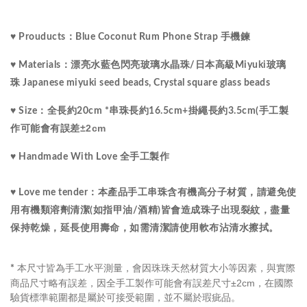
♥ Prouducts：Blue Coconut Rum Phone Strap 
手機鍊
♥ Materials：漂亮水藍色閃亮玻璃水晶珠/
日本高級Miyuki玻璃
珠 
Japanese miyuki seed beads, 
Crystal 
square glass beads
♥ Size：
全長約20cm *串珠長約16.5cm+掛繩長約3.5cm(手工製
±2cm
作可能會有誤差
♥ Handmade With Love 全手工製作 
♥ Love me tender：本產品手工串珠含有機高分子材質，請避免使
用有機類溶劑清潔(如指甲油/酒精)皆會造成珠子出現裂紋，盡量
保持乾燥，延長使用壽命，如需清潔請使用軟布沾清水擦拭。
本尺寸皆為手工水平測量，會因珠珠天然材質大小等因素，與實際
*
商品尺寸略有誤差，因全手工製作可能會有誤差尺寸±2cm，在國際
驗貨標準範圍都是屬於可接受範圍，並不屬於瑕疵品。