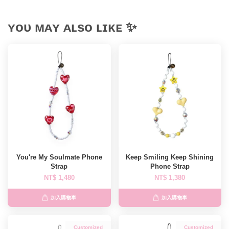
ʏᴏᴜ ᴍᴀʏ ᴀʟsᴏ ʟɪᴋᴇ ✨
You're My Soulmate Phone
Keep Smiling Keep Shining
Strap
Phone Strap
NT$ 1,480
NT$ 1,380
加入購物車
加入購物車
Customized
Customized