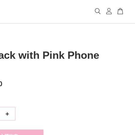
lack with Pink Phone
0
+