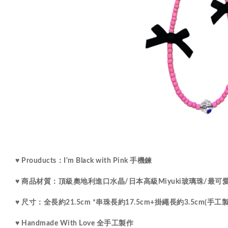
♥ Prouducts：I'm Black with Pink 手機鍊
水晶
♥ 商品材質：
頂級
奧地利進口
/
日本高級Miyuki玻璃珠
/最可
♥ 尺寸：
全長約21.5cm *串珠長約17.5cm+掛繩長約3.5cm(
♥ Handmade With Love 全手工製作