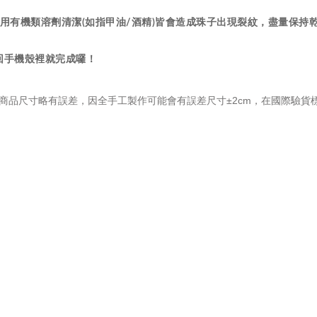
用有機類溶劑清潔(如指甲油/酒精)皆會造成珠子出現裂紋，盡量保持
放回手機殼裡就完成囉！
商品尺寸略有誤差，因全手工製作可能會有誤差尺寸±2cm，在國際驗貨