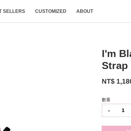
T SELLERS
CUSTOMIZED
ABOUT
I'm B
Strap
NT$ 1,18
數量
-