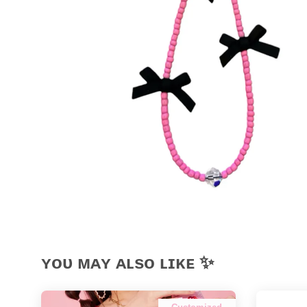
ʏᴏᴜ ᴍᴀʏ ᴀʟsᴏ ʟɪᴋᴇ ✨