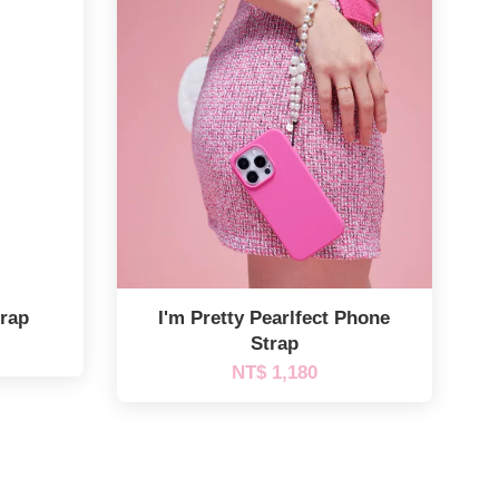
rap
I'm Pretty Pearlfect Phone
Strap
NT$ 1,180