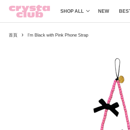
SHOP ALL
NEW
BES
›
首頁
I'm Black with Pink Phone Strap