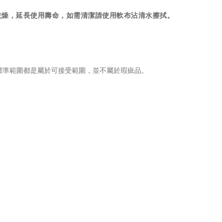
乾燥，延長使用壽命，如需清潔請使用軟布沾清水擦拭。
標準範圍都是屬於可接受範圍，並不屬於瑕疵品。