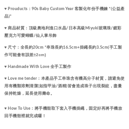
♥ Prouducts：90s Baby Custom Year 客製化年份手機鍊 
*(公益產
品)*
水晶
♥ 商品材質：
頂級
奧地利進口
/
日本高級Miyuki玻璃珠/
鍍彩
壓克力可愛蝴蝶/仙人掌吊飾
♥ 尺寸：
全長約20cm *串珠長約16.5cm+掛繩長約3.5cm
(手工製
±2cm)
作可能會有誤差
♥ Handmade With Love 全手工製作
♥ Love me tender：
本產品手工串珠含有機高分子材質，請避免使
用有機類溶劑清潔(如指甲油/酒精)皆會造成珠子出現裂紋，盡量
保持乾燥，延長使用壽命。
♥ How To Use：將手機殼取下套入手機掛繩，固定好再將手機放
回手機殼裡就完成囉！