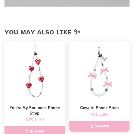
ʏᴏᴜ ᴍᴀʏ ᴀʟsᴏ ʟɪᴋᴇ ✨
You're My Soulmate Phone
Cowgirl Phone Strap
Strap
NT$ 1,380
NT$ 1,480
加入購物車
加入購物車