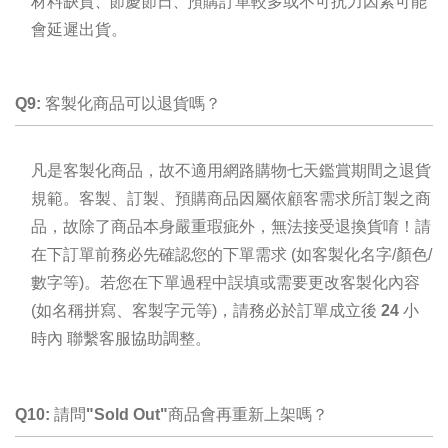
材料缺貨
節慶節日
預購訂單較多或不可抗力因素可能
、
、
會延遲出貨。
Q9: 客製化商品可以退貨嗎？
凡是客製化商品，故不適用網路購物七天鑑賞期間之退貨
規範
。客製、訂製、預購商品因屬依顧客需求所訂製之商
品，故除了商品本身嚴重瑕疵外，
無法接受退換貨唷！
請
在下訂單前務必先確認您的下單需求
(如客製化名字/顏色/
數字等)。若您在下單過程中誤填或需要更改客製化內容
(如名稱拼寫、客製字元等)，請務必於訂單成立後
24 小
時內
聯繫客服協助調整。
Q10: 請問
"Sold Out"
商品會再重新上架嗎？