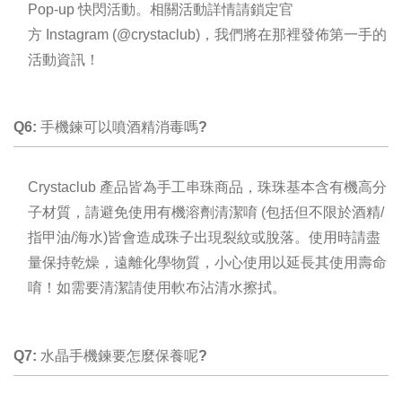
Pop-up 快閃活動。相關活動詳情請鎖定官
方
Instagram
(@crystaclub)
，
我們將在那裡發佈第一手的
活動資訊
！
Q6: 手機鍊可以噴酒精消毒嗎?
Crystaclub 產品皆為手工串珠商品，珠珠基本含有機高分
子材質，請避免使用有機溶劑清潔唷 (
包括但不限於
酒精/
指甲油/海水)皆會造成珠子出現裂紋或脫落。使用時請盡
量保持乾燥，遠離化學物質，小心使用以延長其使用壽命
唷！如需要清潔請使用軟布沾清水擦拭。
Q7: 水晶手機鍊要怎麼保養呢?