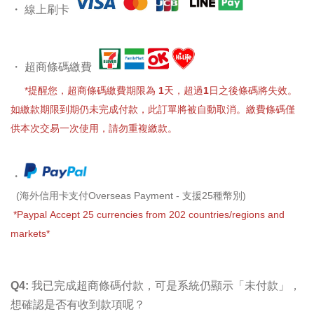
・
線上刷卡
・
超商條碼繳費
*提醒您，
超商條碼繳費期限為 1天
，超過1日之後條碼將失效
。
如繳款期限到期仍未完成付款，此訂單將被自動取消。繳費條碼僅
供本次交易一次使用，請勿重複繳款。
・
(海外信用卡支付Overseas Payment - 支援25種幣別)
*Paypal Accept 25 currencies from 202 countries/regions and
markets
*
Q4: 我已完成超商條碼付款，可是系統仍顯示
「
未付款
」
，
想確認是否有收到款項呢？