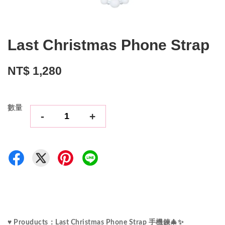
Last Christmas Phone Strap
NT$ 1,280
數量
-
+
♥ Prouducts：Last Christmas Phone Strap 手機鍊🎄✨