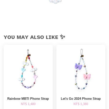
ʏᴏᴜ ᴍᴀʏ ᴀʟsᴏ ʟɪᴋᴇ ✨
Rainbow MBTI Phone Strap
Let's Go 2024 Phone Strap
NT$ 1,480
NT$ 1,380