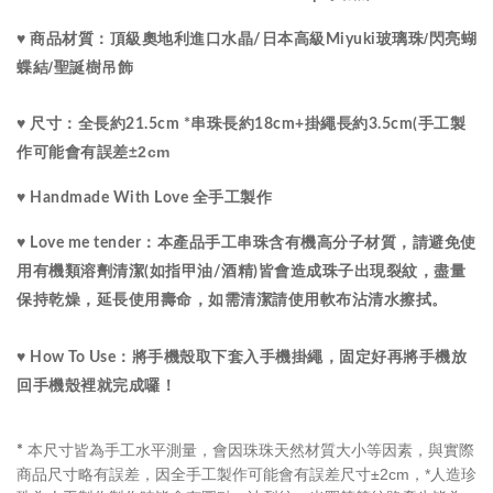
水晶
/閃亮蝴
♥ 商品材質：
頂級
奧地利進口
/
日本高級Miyuki玻璃珠
蝶結/聖誕樹吊飾
♥ 尺寸：
全長約21.5cm *串珠長約18cm+掛繩長約3.5cm(手工製
±2cm
作可能會有誤差
♥ Handmade With Love 全手工製作
♥ Love me tender：
本產品手工串珠含有機高分子材質，請避免使
用有機類溶劑清潔(如指甲油/酒精)皆會造成珠子出現裂紋，盡量
保持乾燥，延長使用壽命，如需清潔請使用軟布沾清水擦拭。
♥ How To Use：將手機殼取下套入手機掛繩，固定好再將手機放
回手機殼裡就完成囉！
本尺寸皆為手工水平測量，會因珠珠天然材質大小等因素，與實際
*
商品尺寸略有誤差，因全手工製作可能會有誤差尺寸±2cm，
*人造珍