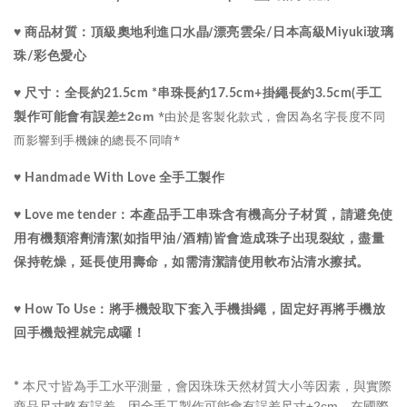
水晶
/
漂亮雲朵
♥ 商品材質：
頂級
奧地利進口
/
日本高級Miyuki玻璃
珠
/彩色
愛心
♥ 尺寸：
全長約21.5cm *串珠長約17.5cm+掛繩長約3.5cm(手工
*由於是客製化款式，會因為名字長度不同
±2cm
製作可能會有誤差
而影響到手機鍊的總長不同唷*
♥ Handmade With Love 全手工製作
♥ Love me tender：
本產品手工串珠含有機高分子材質，請避免使
用有機類溶劑清潔(如指甲油/酒精)皆會造成珠子出現裂紋，盡量
保持乾燥，延長使用壽命，如需清潔請使用軟布沾清水擦拭。
♥ How To Use：將手機殼取下套入手機掛繩，固定好再將手機放
回手機殼裡就完成囉！
本尺寸皆為手工水平測量，會因珠珠天然材質大小等因素，與實際
*
商品尺寸略有誤差，因全手工製作可能會有誤差尺寸±2cm，在國際