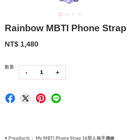
Rainbow MBTI Phone Strap
NT$ 1,480
數量
-
+
♥ Prouducts： My MBTI Phone Strap 16型人格手機鍊