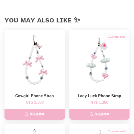
ʏᴏᴜ ᴍᴀʏ ᴀʟsᴏ ʟɪᴋᴇ ✨
Customized
Cowgirl Phone Strap
Lady Luck Phone Strap
NT$ 1,380
NT$ 1,380
加入購物車
加入購物車
Customized